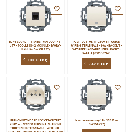
RJ45 SOCKET - 4 PAIRS - CATEGORY 6 -
PUSH-BUTTON 1P 250V ac - QUICK
UTP - TOOLLESS - 2 MODULE - IVORY -
WIRING TERMINALS - 10A - BACKLIT -
DAHLIA (GW35273Y)
WITH REPLACEABLE LENS - IVORY -
DAHLIA (GW35026Y)
Спросите цену
Спросите цену
FRENCH STANDARD SOCKET-OUTLET
Нажмите кнопку 1P - 250 V ac
250V ac - SCREW TERMINALS - FRONT
(GW35022Y)
TIGHTENING TERMINALS - WITH LID -
2P+E 16A - IVORY - DAHLIA (GW35213Y)