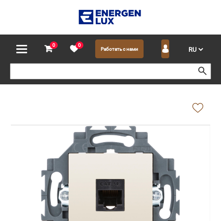
0
0
Работать с нами