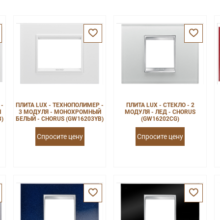
 -
ПЛИТА LUX - ТЕХНОПОЛИМЕР -
ПЛИТА LUX - СТЕКЛО - 2
Й
3 МОДУЛЯ - МОНОХРОМНЫЙ
МОДУЛЯ - ЛЕД - CHORUS
B)
БЕЛЫЙ - CHORUS (GW16203YB)
(GW16202CG)
Спросите цену
Спросите цену