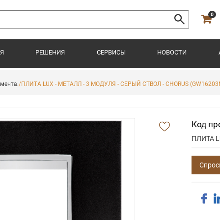
0
Я
РЕШЕНИЯ
СЕРВИСЫ
НОВОСТИ
имента.
/ПЛИТА LUX - МЕТАЛЛ - 3 МОДУЛЯ - СЕРЫЙ СТВОЛ - CHORUS (GW16203
Код пр
ПЛИТА L
Спрос