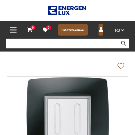
0
0
Работать с нами