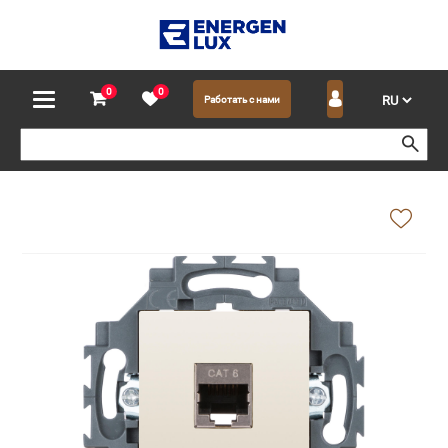
0
0
Работать с нами