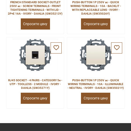
FRENCH STANDARD SOCKET-OUTLET
PUSH-BUTTON 1P 250V ac - QUICK
250V ac - SCREW TERMINALS - FRONT
WIRING TERMINALS - 10A - BACKLIT -
TIGHTENING TERMINALS - WITH LID -
WITH REPLACEABLE LENS - IVORY -
2P+E 16A - IVORY - DAHLIA (GW35213Y)
DAHLIA (GW35026Y)
Спросите цену
Спросите цену
RJ45 SOCKET - 4 PAIRS - CATEGORY 5e -
PUSH-BUTTON 1P 250V ac - QUICK
UTP - TOOLLESS - 2 MODULE - IVORY -
WIRING TERMINALS - 10A - ILLUMINABLE
DAHLIA (GW35271Y)
- NEUTRAL - IVORY - DAHLIA (GW35021Y)
Спросите цену
Спросите цену