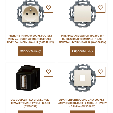
FRENCH STANDARD SOCKET-OUTLET
INTERMEDIATE SWITCH 1P 250V ac -
250V ac - QUICK WIRING TERMINALS -
QUICK WIRING TERMINALS - 10AX -
2P+E 16A - IVORY - DAHLIA (GW35211Y)
NEUTRAL - IVORY - DAHLIA (GW35015Y)
Спросите цену
Спросите цену
USB COUPLER - KEYSTONE JACK -
ADAPTER FOR HOUSING DATA SOCKET -
FEMALE/FEMALE TYPE A - BLACK
AMP/KEYSTON JACK - 2 MODULE - IVORY
(GW38057)
- DAHLIA (GW35280Y)