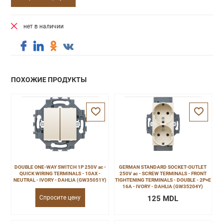
нет в наличии
ПОХОЖИЕ ПРОДУКТЫ
DOUBLE ONE-WAY SWITCH 1P 250V ac -
GERMAN STANDARD SOCKET-OUTLET
QUICK WIRING TERMINALS - 10AX -
250V ac - SCREW TERMINALS - FRONT
NEUTRAL - IVORY - DAHLIA (GW35051Y)
TIGHTENING TERMINALS - DOUBLE - 2P+E
16A - IVORY - DAHLIA (GW35204Y)
Спросите цену
125 MDL