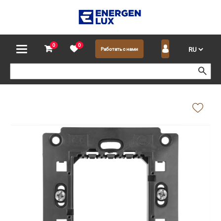
0
0
Работать с нами