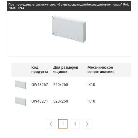
Противоударные герметичные глубокие крышки для боксов для стоек - серый RAL
7035 - IP44
Код
Для размеров
Механическое
продукта
ящиков
сопротивление
GW48267
260x260
IK10
GW48271
520x260
IK10
1
2