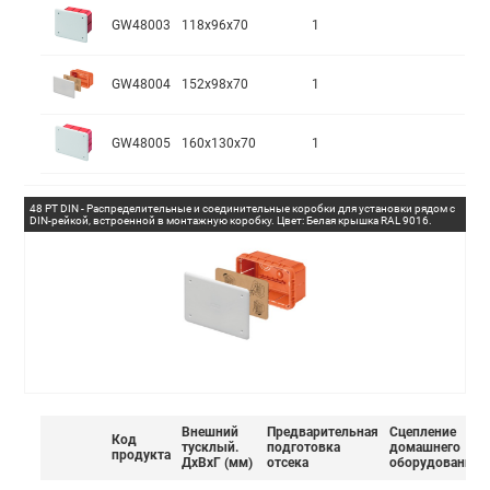
GW48003
118x96x70
1
GW48004
152x98x70
1
GW48005
160x130x70
1
48 PT DIN - Распределительные и соединительные коробки для установки рядом с
DIN-рейкой, встроенной в монтажную коробку. Цвет: Белая крышка RAL 9016.
Внешний
Предварительная
Сцепление
Код
тусклый.
подготовка
домашнего
продукта
ДxВxГ (мм)
отсека
оборудования