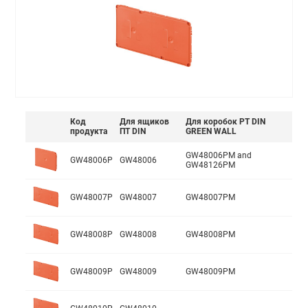
Код
Для ящиков
Для коробок PT DIN
продукта
ПТ DIN
GREEN WALL
GW48006PM and
GW48006P
GW48006
GW48126PM
GW48007P
GW48007
GW48007PM
GW48008P
GW48008
GW48008PM
GW48009P
GW48009
GW48009PM