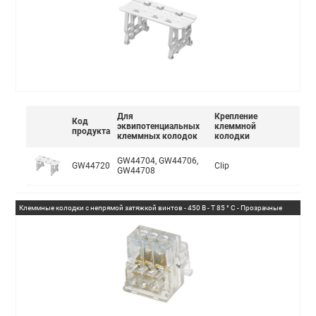
Для
Крепление
Код
эквипотенциальных
клеммной
продукта
клеммных колодок
колодки
GW44704, GW44706,
GW44720
Clip
GW44708
Клеммные колодки с непрямой затяжкой винтов - 450 В - T 85 ° C - Прозрачные