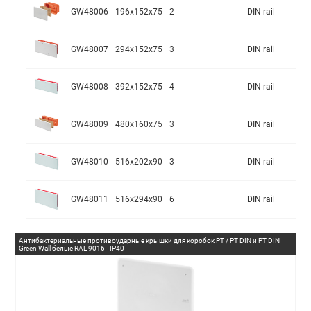
GW48006
196x152x75
2
DIN rail
GW48007
294x152x75
3
DIN rail
GW48008
392x152x75
4
DIN rail
GW48009
480x160x75
3
DIN rail
GW48010
516x202x90
3
DIN rail
GW48011
516x294x90
6
DIN rail
Антибактериальные противоударные крышки для коробок PT / PT DIN и PT DIN
Green Wall белые RAL 9016 - IP40