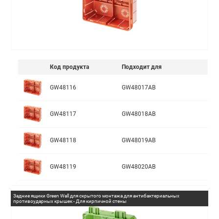
Код продукта
Подходит для
GW48116
GW48017AB
GW48117
GW48018AB
GW48118
GW48019AB
GW48119
GW48020AB
Задние ящики Green Wall для скрытого монтажа для антибактериальных
противоударных крышек - Для кирпичной стены