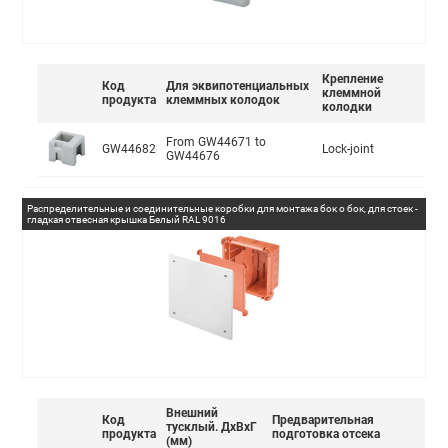
Крепление
Код
Для эквипотенциальных
клеммной
продукта
клеммных колодок
колодки
From GW44671 to
GW44682
Lock-joint
GW44676
Распределительные и соединительные коробки для монтажа бок о бок, для стоек -
гладкая отвесная крышка Белый RAL 9016
Внешний
Код
Предварительная
тусклый. ДxВxГ
продукта
подготовка отсека
(мм)