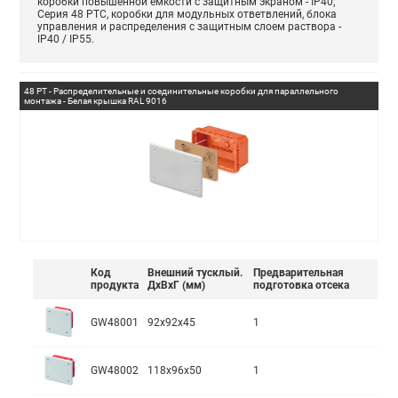
коробки повышенной емкости с защитным экраном - IP40;
Серия 48 PTC, коробки для модульных ответвлений, блока
управления и распределения с защитным слоем раствора -
IP40 / IP55.
48 PT - Распределительные и соединительные коробки для параллельного
монтажа - Белая крышка RAL 9016
Код
Внешний тусклый.
Предварительная
продукта
ДxВxГ (мм)
подготовка отсека
GW48001
92x92x45
1
GW48002
118x96x50
1