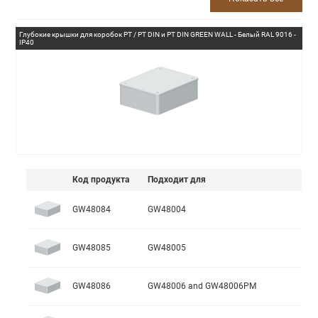
Глубокие крышки для коробок PT / PT DIN и PT DIN GREEN WALL - Белый RAL 9016 -
IP40
Код продукта
Подходит для
GW48084
GW48004
GW48085
GW48005
GW48086
GW48006 and GW48006PM