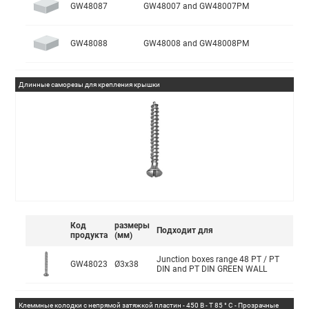
GW48087
GW48007 and GW48007PM
GW48088
GW48008 and GW48008PM
Длинные саморезы для крепления крышки
Код
размеры
Подходит для
продукта
(мм)
Junction boxes range 48 PT / PT
GW48023
Ø3x38
DIN and PT DIN GREEN WALL
Клеммные колодки с непрямой затяжкой пластин - 450 В - T 85 ° C - Прозрачные