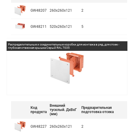
GW48207
260x260x121
2
GW48211
520x260x121
5
Распределительные и соединительные коробки для монтажа в ряд, для стоек -
глубокая отвесная крышка Серый RAL 7035
Внешний
Код
Предварительная
тусклый. ДxВxГ
продукта
подготовка отсека
(мм)
GW48227
260x260x121
2