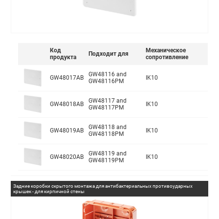
Код
Механическое
Подходит для
продукта
сопротивление
GW48116 and
GW48017AB
IK10
GW48116PM
GW48117 and
GW48018AB
IK10
GW48117PM
GW48118 and
GW48019AB
IK10
GW48118PM
GW48119 and
GW48020AB
IK10
GW48119PM
Задние коробки скрытого монтажа для антибактериальных противоударных
крышек - для кирпичной стены