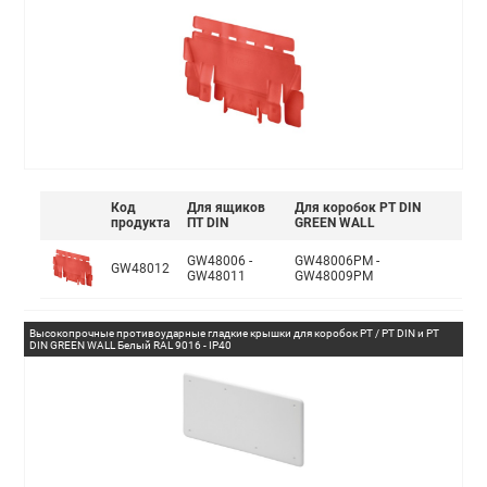
Код
Для ящиков
Для коробок PT DIN
продукта
ПТ DIN
GREEN WALL
GW48006 -
GW48006PM -
GW48012
GW48011
GW48009PM
Высокопрочные противоударные гладкие крышки для коробок PT / PT DIN и PT
DIN GREEN WALL Белый RAL 9016 - IP40