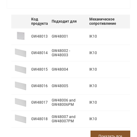
Код
Механическое
Подходит для
продукта
сопротивление
GW48013
GW48001
IK10
GW48002 -
GW48014
IK10
GW48003
GW48015
GW48004
IK10
GW48016
GW48005
IK10
GW48006 and
GW48017
IK10
GW48006PM
GW48007 and
GW48018
IK10
GW48007PM
Показать все