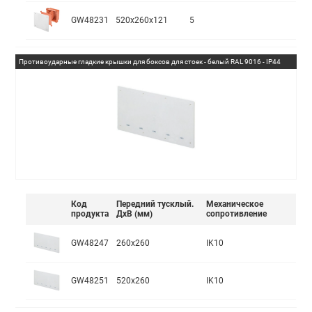
GW48231
520x260x121
5
Противоударные гладкие крышки для боксов для стоек - белый RAL 9016 - IP44
Код
Передний тусклый.
Механическое
продукта
ДхВ (мм)
сопротивление
GW48247
260x260
IK10
GW48251
520x260
IK10