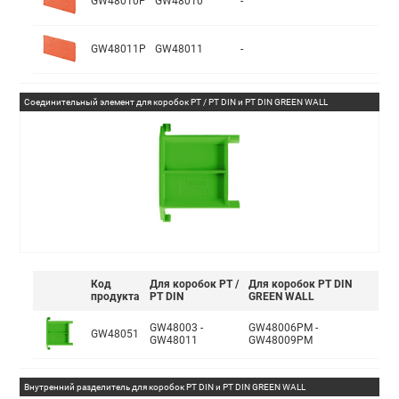
GW48010P
GW48010
-
GW48011P
GW48011
-
Соединительный элемент для коробок PT / PT DIN и PT DIN GREEN WALL
Код
Для коробок PT /
Для коробок PT DIN
продукта
PT DIN
GREEN WALL
GW48003 -
GW48006PM -
GW48051
GW48011
GW48009PM
Внутренний разделитель для коробок PT DIN и PT DIN GREEN WALL