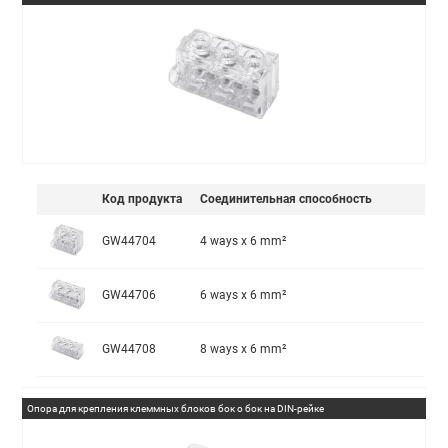
Код продукта
Соединительная способность
GW44704
4 ways x 6 mm²
GW44706
6 ways x 6 mm²
GW44708
8 ways x 6 mm²
Опора для крепления клеммных блоков бок о бок на DIN-рейке