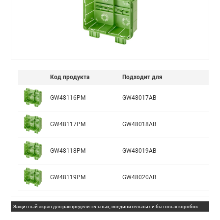
Код продукта
Подходит для
GW48116PM
GW48017AB
GW48117PM
GW48018AB
GW48118PM
GW48019AB
GW48119PM
GW48020AB
Защитный экран для распределительных, соединительных и бытовых коробок