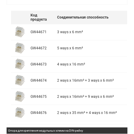
Код
Соединительная способность
продукта
GW44671
3 ways x 6 mm²
GW44672
5 ways x 6 mm²
GW44673
4 ways x 16 mm²
GW44674
2 ways x 16mm² + 3 ways x 6 mm²
GW44675
2 ways x 16mm² + 9 ways x 6 mm²
GW44676
2 ways x 35 mm² + 4 ways x 16 mm²
Опора для крепления модульных клемм на DIN-рейку