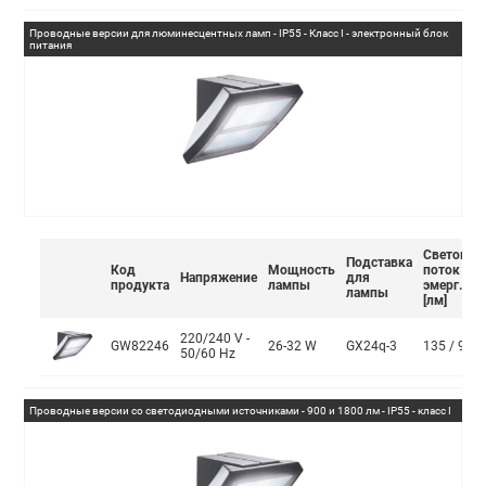
Проводные версии для люминесцентных ламп - IP55 - Класс I - электронный блок
питания
Световой
Подставка
Код
Мощность
поток в
Напряжение
для
продукта
лампы
эмерг.
лампы
[лм]
220/240 V -
GW82246
26-32 W
GX24q-3
135 / 90
50/60 Hz
Проводные версии со светодиодными источниками - 900 и 1800 лм - IP55 - класс I