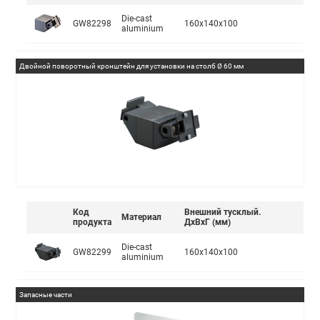
Die-cast
GW82298
160x140x100
aluminium
Двойной поворотный кронштейн для установки на столб Ø 60 мм
Код
Внешний тусклый.
Материал
продукта
ДxВxГ (мм)
Die-cast
GW82299
160x140x100
aluminium
Запасные части