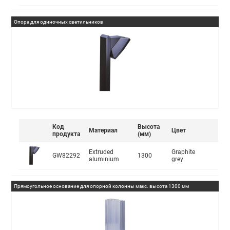
Опора для одиночных светильников
Код
Высота
Материал
Цвет
продукта
(мм)
Extruded
Graphite
GW82292
1300
aluminium
grey
Прямоугольное основание для опорной колонны макс. высота 1300 мм