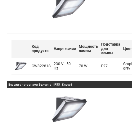
Подставка
Код
Мощность
Напряжение
для
Цвет
продукта
лампы
лампы
230 V - 50
Graphite
GW82281S
70 W
E27
Hz
grey
Версии с патронами Эдисона - IP55 - Класс I