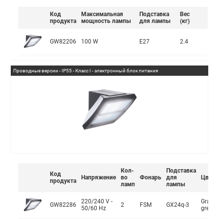
Код
Максимальная
Подставка
Вес
продукта
мощность лампы
для лампы
(кг)
GW82206
100 W
E27
2.4
Проводные версии - IP55 - Класс I - электронный блок питания
Кол-
Подставка
Код
Напряжение
во
Фонарь
для
Цвет
продукта
ламп
лампы
220/240 V -
Graphi
GW82286
2
FSM
GX24q-3
50/60 Hz
grey