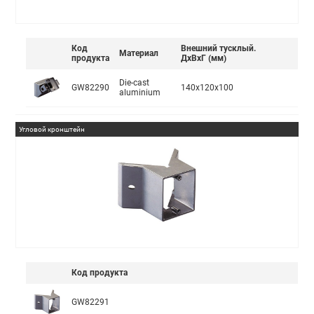
Код
Внешний тусклый.
Материал
продукта
ДxВxГ (мм)
Die-cast
GW82290
140x120x100
aluminium
Угловой кронштейн
Код продукта
GW82291