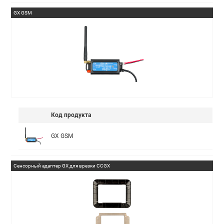
GX GSM
Код продукта
GX GSM
Сенсорный адаптер GX для врезки CCGX