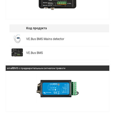
Код продукта
VE.Bus BMS Mains detector
VE.Bus BMS
smallBMS с предварительным сигналом тревоги