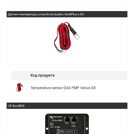
Датчик температуры устройств Quattro, MultiPlus и GX
Код продукта
Temperature sensor QUA PMP Venus GX
VE.Bus BMS