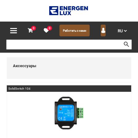
0
0
Работать с нами
Аксессуары
SolidSwitch 104