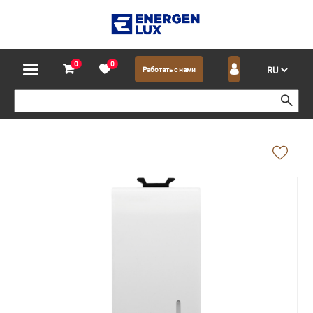
0
0
Работать с нами