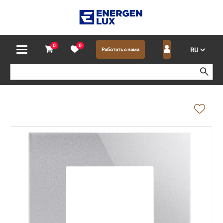
0
0
Работать с нами