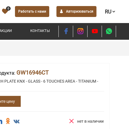
0
Работать с нами
Авторизоваться
АКЦИИ
КОНТАКТЫ
GW16946CT
одукта:
H PLATE KNX - GLASS - 6 TOUCHES AREA - TITANIUM -
ите цену
нет в наличии