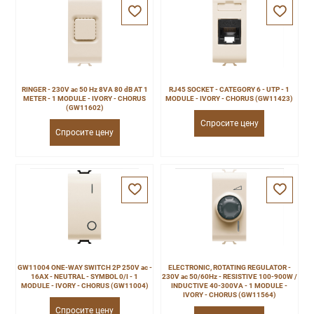
RINGER - 230V ac 50 Hz 8VA 80 dB AT 1
RJ45 SOCKET - CATEGORY 6 - UTP - 1
METER - 1 MODULE - IVORY - CHORUS
MODULE - IVORY - CHORUS (GW11423)
(GW11602)
Спросите цену
Спросите цену
GW11004 ONE-WAY SWITCH 2P 250V ac -
ELECTRONIC, ROTATING REGULATOR -
16AX - NEUTRAL - SYMBOL 0/I - 1
230V ac 50/60Hz - RESISTIVE 100-900W /
MODULE - IVORY - CHORUS (GW11004)
INDUCTIVE 40-300VA - 1 MODULE -
IVORY - CHORUS (GW11564)
Спросите цену