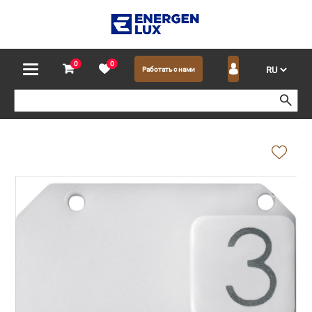
0
0
Работать с нами