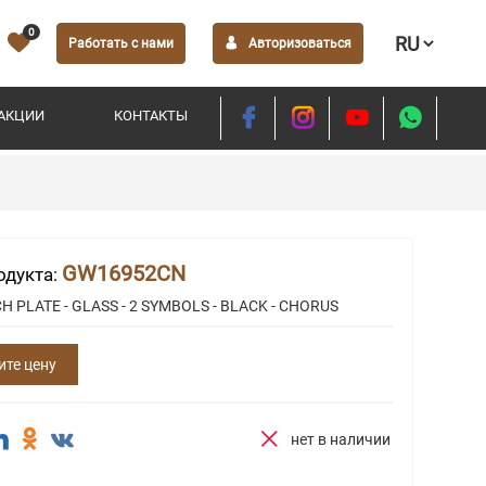
0
Работать с нами
Авторизоваться
АКЦИИ
КОНТАКТЫ
GW16952CN
одукта:
H PLATE - GLASS - 2 SYMBOLS - BLACK - CHORUS
ите цену
нет в наличии