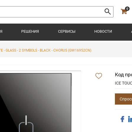
0
Я
РЕШЕНИЯ
СЕРВИСЫ
НОВОСТИ
E - GLASS - 2 SYMBOLS - BLACK - CHORUS (GW16952CN)
Код пр
ICE TOUC
Спрос