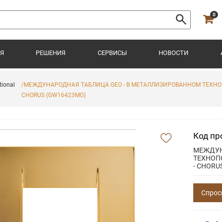
0
Я
РЕШЕНИЯ
СЕРВИСЫ
НОВОСТИ
ional
/МЕЖДУНАРОДНАЯ ТАБЛИЦА GEO - В МЕТАЛЛИЗИРОВАННОМ ТЕХНОПО
CHORUS (GW16423MO)
Код пр
МЕЖДУН
ТЕХНОПО
- CHORU
Спрос