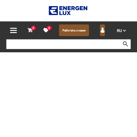
0
0
Работать с нами