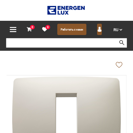
0
0
Работать с нами