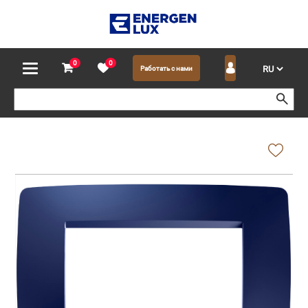
0
0
Работать с нами