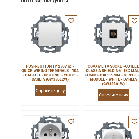
ПОХОЖИЕ ПРОДУКТЫ
PUSH-BUTTON 1P 250V ac -
COAXIAL TV SOCKET-OUTLET
QUICK WIRING TERMINALS - 10A
CLASS A SHIELDING - IEC MA
- BACKLIT - NEUTRAL - WHITE -
CONNECTOR 9,5 MM - DIRECT -
DAHLIA (GW35022W)
MODULE - WHITE - DAHLIA
(GW35261W)
Спросите цену
Спросите цену