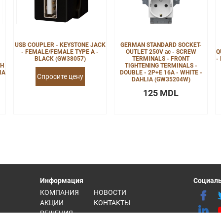
USB COUPLER - KEYSTONE JACK
GERMAN STANDARD SOCKET-
- FEMALE/FEMALE TYPE A -
OUTLET 250V ac - SCREW
Q
BLACK (GW38057)
TERMINALS - FRONT
-
TH
TIGHTENING TERMINALS -
IA
DOUBLE - 2P+E 16A - WHITE -
Спросите цену
DAHLIA (GW35204W)
125 MDL
Информация
Социаль
КОМПАНИЯ
НОВОСТИ
АКЦИИ
КОНТАКТЫ
РЕШЕНИЯ