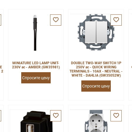
,
MINIATURE LED LAMP UNIT-
DOUBLE TWO-WAY SWITCH 1P
LE
230V ac - AMBER (GW35981)
250V ac - QUICK WIRING
 2
TERMINALS - 10AX - NEUTRAL -
WHITE - DAHLIA (GW35052W)
Спросите цену
Спросите цену