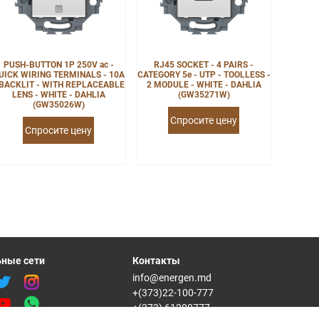
PUSH-BUTTON 1P 250V ac -
RJ45 SOCKET - 4 PAIRS -
UICK WIRING TERMINALS - 10A
CATEGORY 5e - UTP - TOOLLESS -
 BACKLIT - WITH REPLACEABLE
2 MODULE - WHITE - DAHLIA
LENS - WHITE - DAHLIA
(GW35271W)
(GW35026W)
Спросите цену
Спросите цену
ные сети
Контакты
info@energen.md
+(373)22-100-777
+(373) 61200777