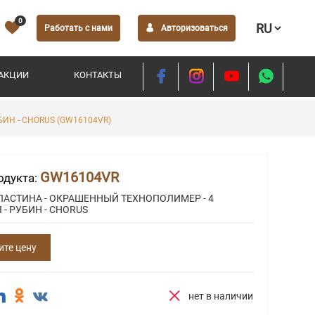
0
Работать с нами
Авторизоваться
АКЦИИ
КОНТАКТЫ
ИН - CHORUS (GW16104VR)
GW16104VR
одукта:
ЛАСТИНА - ОКРАШЕННЫЙ ТЕХНОПОЛИМЕР - 4
- РУБИН - CHORUS
ите цену
нет в наличии