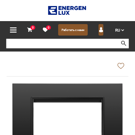
0
0
Работать с нами