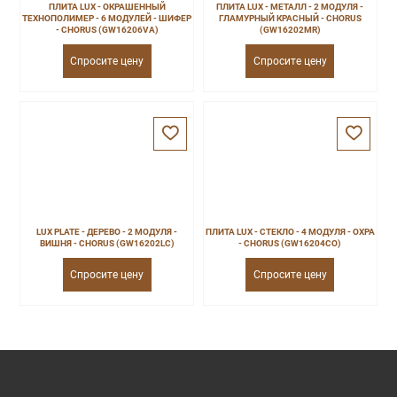
ПЛИТА LUX - ОКРАШЕННЫЙ
ПЛИТА LUX - МЕТАЛЛ - 2 МОДУЛЯ -
ТЕХНОПОЛИМЕР - 6 МОДУЛЕЙ - ШИФЕР
ГЛАМУРНЫЙ КРАСНЫЙ - CHORUS
- CHORUS (GW16206VA)
(GW16202MR)
Спросите цену
Спросите цену
LUX PLATE - ДЕРЕВО - 2 МОДУЛЯ -
ПЛИТА LUX - СТЕКЛО - 4 МОДУЛЯ - ОХРА
ВИШНЯ - CHORUS (GW16202LC)
- CHORUS (GW16204CO)
Спросите цену
Спросите цену