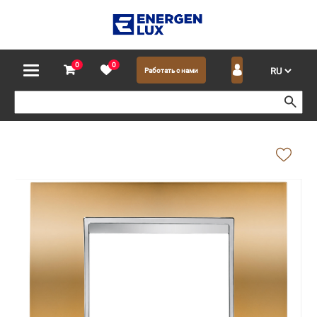
0
0
Работать с нами