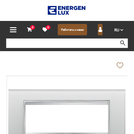
0
0
Работать с нами