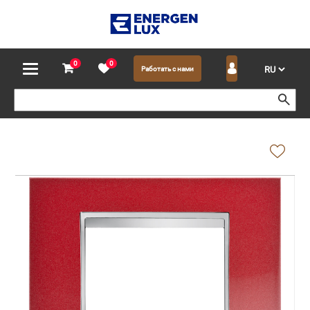
0
0
Работать с нами