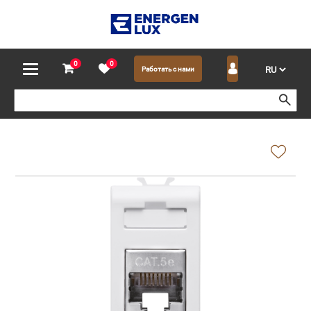
0
0
Работать с нами