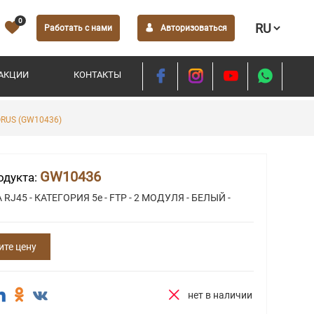
0
Работать с нами
Авторизоваться
АКЦИИ
КОНТАКТЫ
ORUS (GW10436)
GW10436
одукта:
RJ45 - КАТЕГОРИЯ 5e - FTP - 2 МОДУЛЯ - БЕЛЫЙ -
ите цену
нет в наличии