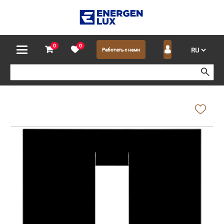
0
0
Работать с нами