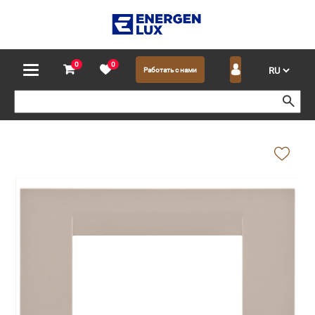
0
0
Работать с нами