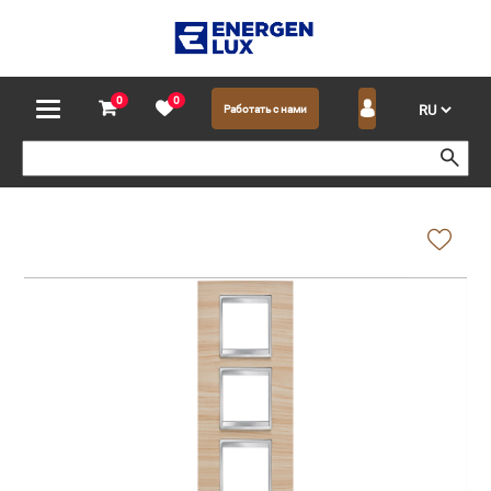
0
0
Работать с нами